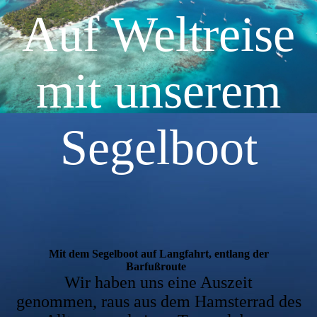
Auf Weltreise
mit unserem
Segelboot
Mit dem Segelboot auf Langfahrt, entlang der
Barfußroute
Wir haben uns eine Auszeit
genommen, raus aus dem Hamsterrad des