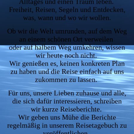
Alltages und einen Traum leben.
Freiheit, Reisen, Segeln und Entdecken,
was, wann und wo wir wollen.
Ob wir die Welt umrunden, auf dem Weg
an einem schönen Ort verweilen
oder auf halbem Weg umkehren, wissen
wir heute noch nicht.
Wir genießen es, keinen konkreten Plan
zu haben und die Reise einfach auf uns
zukommen zu lassen.
Für uns, unsere Lieben zuhause und alle,
die sich dafür interessieren, schreiben
wir kurze Reiseberichte.
Wir geben uns Mühe die Berichte
regelmäßig in unserem Reisetagebuch zu
veröffentlichen.