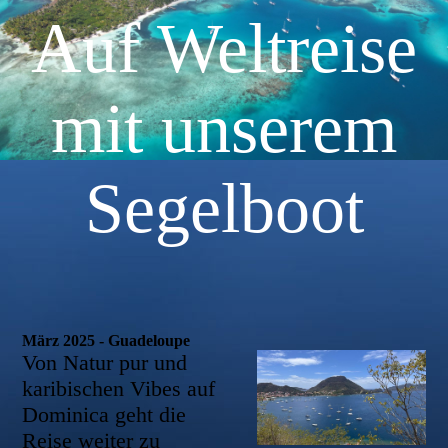
Auf Weltreise
mit unserem
Segelboot
März 2025 - Guadeloupe
Von Natur pur und
karibischen Vibes auf
Dominica geht die
Reise weiter zu