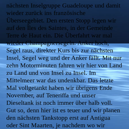
nächsten Inselgruppe Guadeloupe und damit
wieder zurück ins französische
Überseegebiet. Den ersten Stopp legen wir
auf den Îles des Saintes, in der Gemeinde
Terre de Haut ein. Die Überfahrt war mal
wieder Champagnersegeln. Anker hoch,
Segel raus, direkter Kurs bis zur nächsten
Insel, Segel weg und der Anker fällt. Mit nur
zehn Motorminuten fahren wir hier von Land
zu Land und von Insel zu Insel. Im
Mittelmeer war das undenkbar. Das letzte
Mal vollgetankt haben wir übrigens Ende
November, auf Teneriffa und unser
Dieseltank ist noch immer über halb voll.
Gut so, denn hier ist es teuer und wir planen
den nächsten Tankstopp erst auf Antigua
oder Sint Maarten, je nachdem wo wir