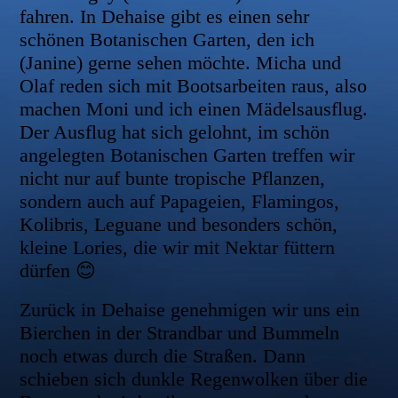
fahren. In Dehaise gibt es einen sehr
schönen Botanischen Garten, den ich
(Janine) gerne sehen möchte. Micha und
Olaf reden sich mit Bootsarbeiten raus, also
machen Moni und ich einen Mädelsausflug.
Der Ausflug hat sich gelohnt, im schön
angelegten Botanischen Garten treffen wir
nicht nur auf bunte tropische Pflanzen,
sondern auch auf Papageien, Flamingos,
Kolibris, Leguane und besonders schön,
kleine Lories, die wir mit Nektar füttern
dürfen 😊
Zurück in Dehaise genehmigen wir uns ein
Bierchen in der Strandbar und Bummeln
noch etwas durch die Straßen. Dann
schieben sich dunkle Regenwolken über die