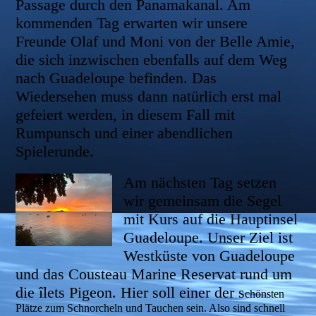
Passage durch den Panamakanal. Am
kommenden Tag erwarten wir unsere
Freunde Olaf und Moni von der Belle Amie,
die sich inzwischen ebenfalls auf dem Weg
nach Guadeloupe befinden. Das
Wiedersehen muss dann natürlich erst mal
gefeiert werden, in diesem Fall mit
Rumpunsch und einer abendlichen
Spielerunde.
Am nächsten Tag setzen
wir gemeinsam die Segel
mit Kurs auf die Hauptinsel
Guadeloupe. Unser Ziel ist
Westküste von Guadeloupe
und das Cousteau Marine Reservat rund um
die îlets Pigeon. Hier soll einer der s
chönsten
Plätze zum Schnorcheln und Tauchen sein. Also sind schnell