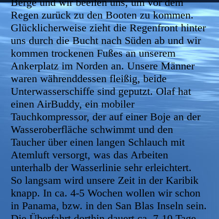
Berge und wir beeilen uns, um vor dem
Regen zurück zu den Booten zu kommen.
Glücklicherweise zieht die Regenfront hinter
uns durch die Bucht nach Süden ab und wir
kommen trockenen Fußes an unserem
Ankerplatz im Norden an. Unsere Männer
waren währenddessen fleißig, beide
Unterwasserschiffe sind geputzt. Olaf hat
einen AirBuddy, ein mobiler
Tauchkompressor, der auf einer Boje an der
Wasseroberfläche schwimmt und den
Taucher über einen langen Schlauch mit
Atemluft versorgt, was das Arbeiten
unterhalb der Wasserlinie sehr erleichtert.
So langsam wird unsere Zeit in der Karibik
knapp. In ca. 4-5 Wochen wollen wir schon
in Panama, bzw. in den San Blas Inseln sein.
Die Überfahrt dorthin dauert ca. 7-10 Tage,